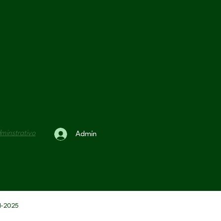
dminstrativo
Admin
21-2025