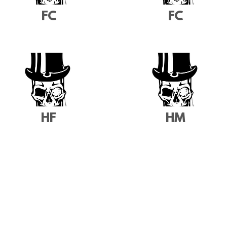
FC
FC
HF
HM