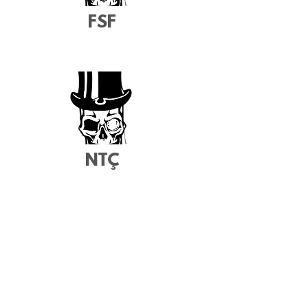
FSF
NTÇ