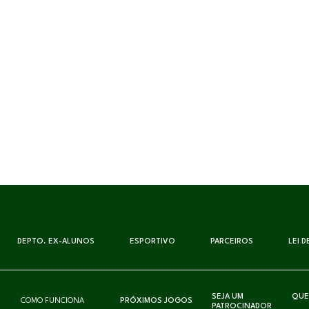
DEPTO. EX-ALUNOS
ESPORTIVO
PARCEIROS
LEI 
SEJA UM
QUE
COMO FUNCIONA
PRÓXIMOS JOGOS
PATROCINADOR