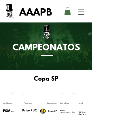
AAAPB
CAMPEONATOS
Copa SP
Modalidade
Adversário
Campeonato
Data e hora
Local
FSM
Psico PUC
sábado
Copa SP
5x5
CM Sto.
11 de jun. de 2022
17:00
Amarelo