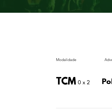
Modalidade
Adve
TCM
Po
0 x 2