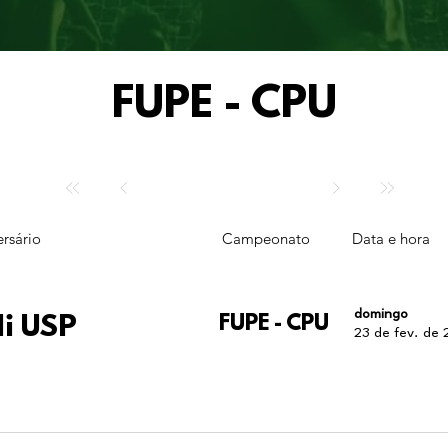
FUPE - CPU
rsário
Campeonato
Data e hora
domingo
li USP
FUPE - CPU
23 de fev. de