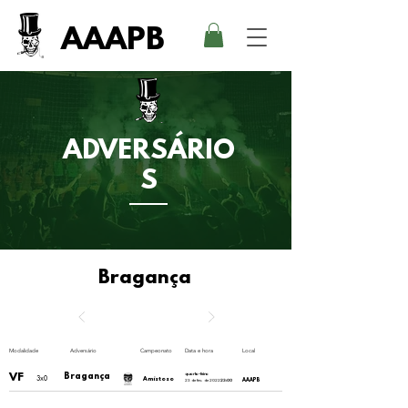
AAAPB
ADVERSÁRIO
S
Bragança
Modalidade
Adversário
Campeonato
Data e hora
Local
VF
Bragança
quarta-feira
3x0
Amistoso
AAAPB
23 de fev. de 2022
23:00