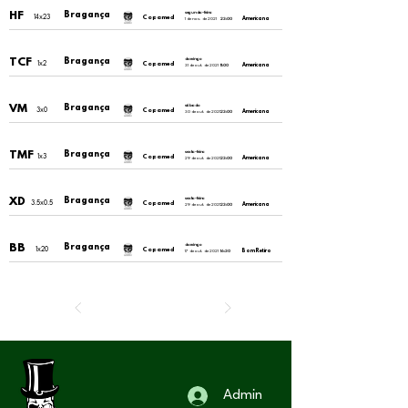
HF
Bragança
segunda-feira
14x23
Copamed
Americana
1 de nov. de 2021
23:00
TCF
Bragança
domingo
1x2
Copamed
Americana
31 de out. de 2021
11:00
VM
Bragança
sábado
3x0
Copamed
Americana
30 de out. de 2021
23:00
TMF
Bragança
sexta-feira
1x3
Copamed
Americana
29 de out. de 2021
23:00
XD
Bragança
sexta-feira
3.5x0.5
Copamed
Americana
29 de out. de 2021
23:00
BB
Bragança
domingo
1x20
Copamed
Bom Retiro
17 de out. de 2021
16:30
Admin