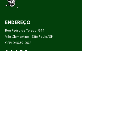
ENDEREÇO
Rua Pedro de Toledo, 844
Vila Clementino - São Paulo/SP
CEP:
04039-002
A.A.A.P.B.
Associação Atlética Acadêmica Pereira
Barretto
CNPJ:
47.838.743
/0001-07