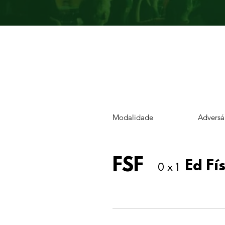
Modalidade
Adversá
FSF
Ed Fí
0 x 1