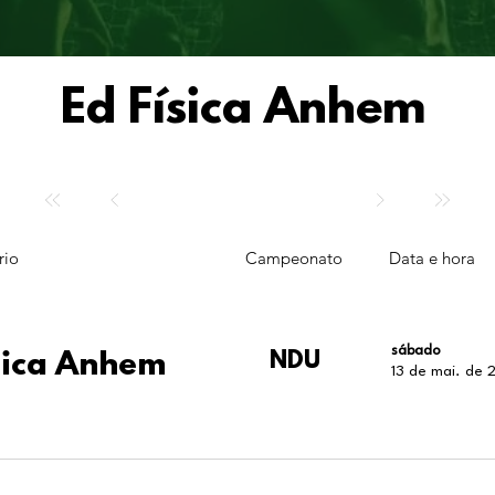
Ed Física Anhem
rio
Campeonato
Data e hora
sábado
sica Anhem
NDU
13 de mai. de 