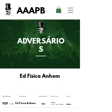
AAAPB
ADVERSÁRIO
S
Ed Fisica Anhem
Modalidade
Adversário
Campeonato
Data e hora
Local
FSF
Ed Fisica Anhem
domingo
1 x 5
NDU
Idalina
4 de jun. de 2023
19:20