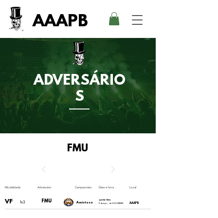
AAAPB
ADVERSÁRIO
S
FMU
Modalidade
Adversário
Campeonato
Data e hora
Local
VF
FMU
quinta-feira
1x3
Amistoso
AAAPB
11 de ago. de 2022
21:00