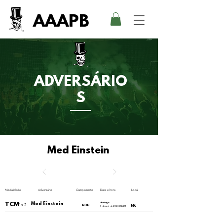
AAAPB
ADVERSÁRIO
S
Med Einstein
Modalidade
Adversário
Campeonato
Data e hora
Local
TCM
Med Einstein
domingo
1 x 2
NDU
NDU
7 de mai. de 2023
20:00