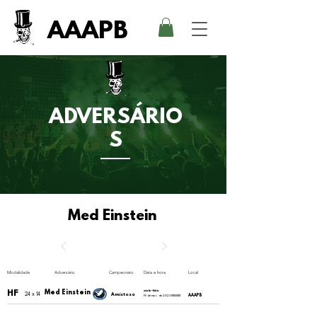
AAAPB
ADVERSÁRIO
S
Med Einstein
Modalidade
Adversário
Campeonato
Data e hora
Local
HF
Med Einstein
sexta-feira
24 x 14
Amistoso
AAAPB
19 de mai. de 2023
00:00