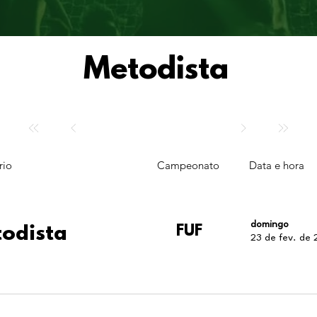
Metodista
rio
Campeonato
Data e hora
domingo
odista
FUF
23 de fev. de