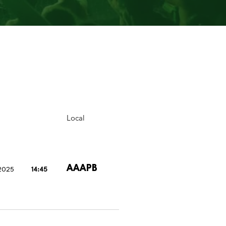
Local
AAAPB
 2025
14:45