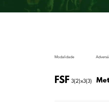
Modalidade
Adversá
FSF
Met
3(2)x3(3)