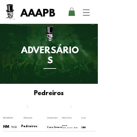
AAAPB
ADVERSÁRIO
S
Pedreiros
Modalidade
Adversário
Campeonato
Data e hora
Local
HM
Pedreiros
sábado
19x26
Copa Genesis
CNDH
1 de fev. de 2020
17:30