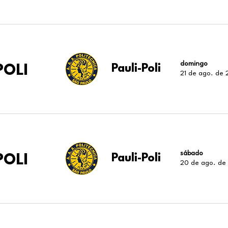
domingo
POLI
Pauli-Poli
21 de ago. de
sábado
POLI
Pauli-Poli
20 de ago. de