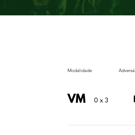
Modalidade
Adversá
VM
0 x 3