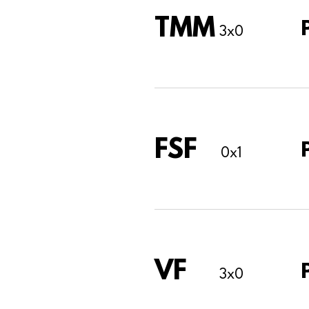
TMM
3x0
FSF
0x1
VF
3x0