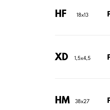
HF
18x13
XD
1,5x4,5
HM
38x27