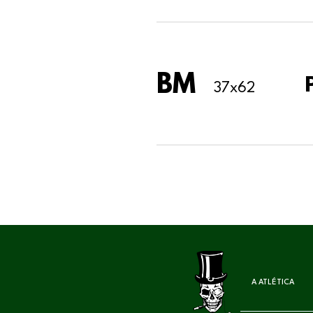
BM
37x62
A ATLÉTICA