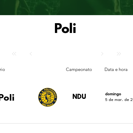
Poli
rio
Campeonato
Data e hora
domingo
Poli
NDU
5 de mar. de 