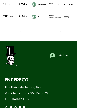
BF
UFABC
sábado
31x33
Amistoso
Santo André
30 de jul. de 2022
18:00
FSF
UFABC
domingo
0x0
Amistoso
AAAPB
6 de fev. de 2022
03:00
Admin
ENDEREÇO
Rua Pedro de Toledo, 844
Vila Clementino - São Paulo/SP
CEP:
04039-002