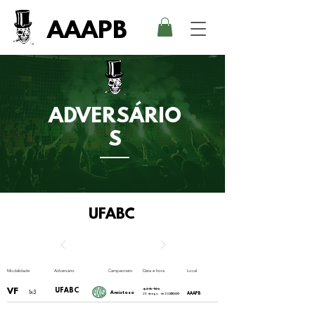
AAAPB
ADVERSÁRIO
S
UFABC
Modalidade
Adversário
Campeonato
Data e hora
Local
VF
UFABC
quinta-feira
1x3
Amistoso
AAAPB
25 de ago. de 2022
00:00