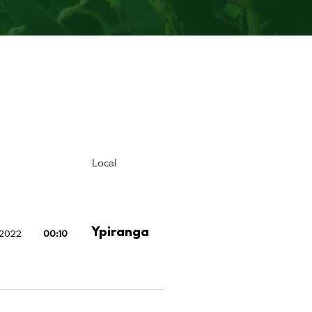
Local
Ypiranga
 2022
00:10