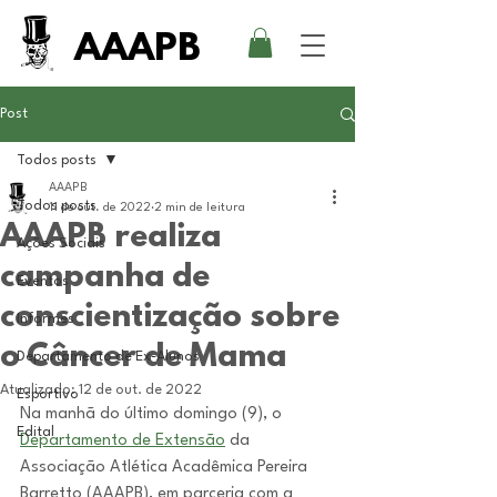
AAAPB
Post
Todos posts
AAAPB
Todos posts
11 de out. de 2022
2 min de leitura
AAAPB realiza
Ações Sociais
campanha de
Eventos
conscientização sobre
Informes
o Câncer de Mama
Departamento de Ex-Alunos
Atualizado:
12 de out. de 2022
Esportivo
Na manhã do último domingo (9), o 
Edital
Departamento de Extensão
 da 
Associação Atlética Acadêmica Pereira 
Barretto (AAAPB), em parceria com a 