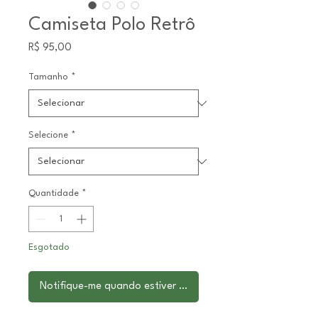
Camiseta Polo Retrô
Preço
R$ 95,00
Tamanho
*
Selecione
*
Quantidade
*
Esgotado
Notifique-me quando estiver disponível